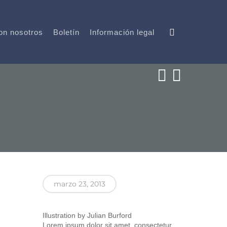
on nosotros
Boletín
Información legal
marzo 23, 2013
Illustration by Julian Burford
Lorem ipsum dolor sit amet, consectetur