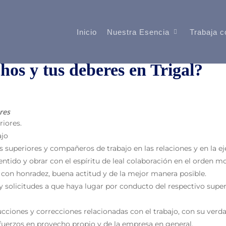
Inicio
Trabaja c
Nuestra Esencia
hos y tus deberes en Trigal?
res
riores.
ajo
superiores y compañeros de trabajo en las relaciones y en la ej
ido y obrar con el espíritu de leal colaboración en el orden mor
n con honradez, buena actitud y de la mejor manera posible.
y solicitudes a que haya lugar por conducto del respectivo sup
rucciones y correcciones relacionadas con el trabajo, con su verd
fuerzos en provecho propio y de la empresa en general.