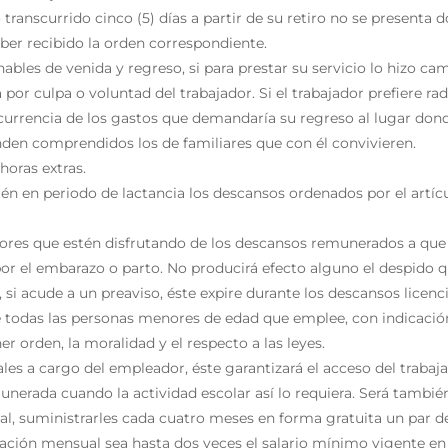
 transcurrido cinco (5) días a partir de su retiro no se presenta
aber recibido la orden correspondiente.
ables de venida y regreso, si para prestar su servicio lo hizo camb
por culpa o voluntad del trabajador. Si el trabajador prefiere ra
currencia de los gastos que demandaría su regreso al lugar dond
enden comprendidos los de familiares que con él convivieren.
 horas extras.
tén en periodo de lactancia los descansos ordenados por el artíc
dores que estén disfrutando de los descansos remunerados a que s
or el embarazo o parto. No producirá efecto alguno el despido 
, si acude a un preaviso, éste expire durante los descansos licen
de todas las personas menores de edad que emplee, con indicación
 orden, la moralidad y el respecto a las leyes.
les a cargo del empleador, éste garantizará el acceso del traba
nerada cuando la actividad escolar así lo requiera. Será también 
al, suministrarles cada cuatro meses en forma gratuita un par de
ación mensual sea hasta dos veces el salario mínimo vigente en