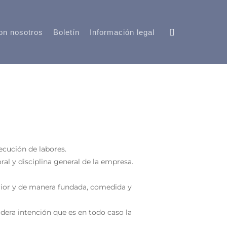
on nosotros
Boletín
Información legal
ecución de labores.
al y disciplina general de la empresa.
erior y de manera fundada, comedida y
adera intención que es en todo caso la