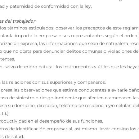
ad y paternidad de conformidad con la ley.
es del trabajador
 los términos estipulados; observar los preceptos de este reglam
ular la imparta la empresa o sus representantes según el orden j
orización expresa, las informaciones que sean de naturaleza res
 lo que no obsta para denunciar delitos comunes o violaciones de
tentes.
, salvo deterioro natural, los instrumentos y útiles que les haya
 las relaciones con sus superiores y compañeros.
esa las observaciones que estime conducentes a evitarle daños
 caso de siniestro o riesgo inminente que afecten o amenacen las
resa su domicilio, dirección, teléfono de residencia y/o celular, 
T.).}
roductividad en el desempeño de sus funciones.
ntos de identificación empresarial, así mismo llevar consigo los
os de salud.