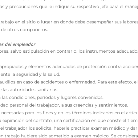
 y precauciones que le indique su respectivo jefe para el man
rabajo en el sitio o lugar en donde debe desempeñar sus labores
jo de otros compañeros.
es del empleador
ores, salvo estipulación en contrario, los instrumentos adecuado
s apropiados y elementos adecuados de protección contra accide
nte la seguridad y la salud.
auxilios en caso de accidentes o enfermedad. Para este efecto, 
las autoridades sanitarias.
las condiciones, períodos y lugares convenidos.
dad personal del trabajador, a sus creencias y sentimientos.
 necesarias para los fines y en los términos indicados en el artí
la expiración del contrato, una certificación en que conste el tiem
l trabajador los solicita, hacerle practicar examen médico y darle 
n trabajo hubiere sido sometido a examen médico. Se considerará